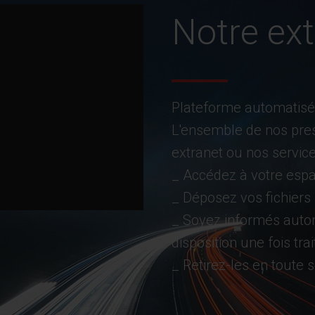
Notre ext
Plateforme automatisé
L'ensemble de nos pres
extranet ou nos servic
_ Accédez à votre espa
_ Déposez vos fichiers
_ Soyez informés auto
disposition une fois tra
_ Retirez-les en toute s