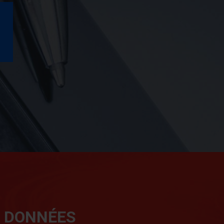
os clients
S DONNÉES