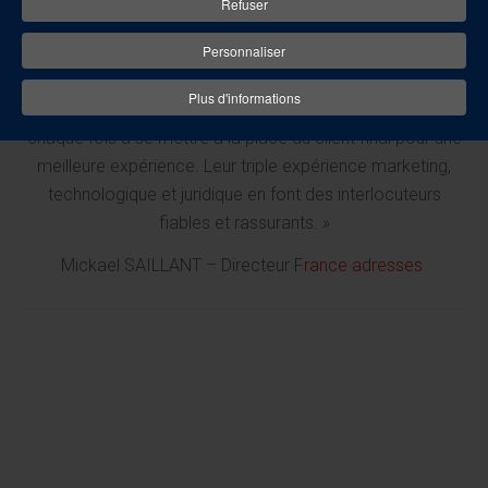
Refuser
Personnaliser
«
Tracker a un vrai sens du client (BtoB) et du client final
Plus d'informations
(BtoC). Ils sont réactifs à nos demandes et cherchent à
chaque fois à se mettre à la place du client final pour une
meilleure expérience. Leur triple expérience marketing,
technologique et juridique en font des interlocuteurs
fiables et rassurants.
»
Mickael SAILLANT – Directeur
France adresses