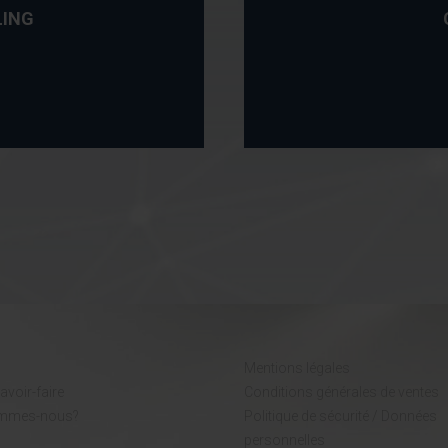
LING
Mentions légales
avoir-faire
Conditions générales de ventes
ommes-nous?
Politique de sécurité / Données
personnelles