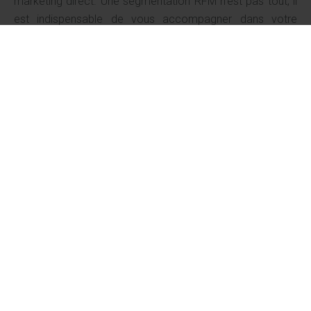
marketing direct. Une segmentation RFM n’est pas tout, il
est indispensable de vous accompagner dans votre
stratégie en interprétant ces données et en mettant en
place les actions nécessaires.
Plus de connaissance client = mieux proposer, mieux
vendre et mieux fidéliser !
Plus d’efficacité marketing = possibilité de développer une
offre adaptée à chaque segment ou groupe de segments
!